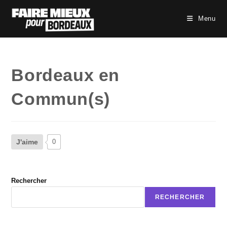
Skip
to
Menu
content
Bordeaux en
Commun(s)
J'aime
0
Rechercher
RECHERCHER