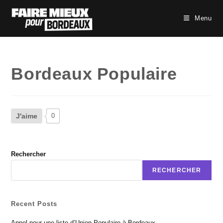
Skip
to
Menu
content
Bordeaux Populaire
J'aime
0
Rechercher
RECHERCHER
Recent Posts
Appel pour une liste d’Union Populaire à Bordeaux.