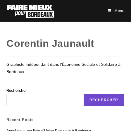
Skip
to
Menu
content
Corentin Jaunault
Graphiste indépendant dans l’Économie Sociale et Solidaire à
Bordeaux
Rechercher
RECHERCHER
Recent Posts
Appel pour une liste d’Union Populaire à Bordeaux.