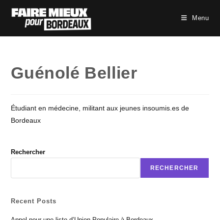
Skip
to
Menu
content
Guénolé Bellier
Étudiant en médecine, militant aux jeunes insoumis.es de
Bordeaux
Rechercher
RECHERCHER
Recent Posts
Appel pour une liste d’Union Populaire à Bordeaux.